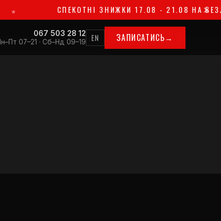
СПЕКОТНІ ЗНИЖКИ 17.08 - 21.08 НА БЕЗЛІМІТНІ
✕
067 503 28 12
ЗАПИСАТИСЬ
→
EN
н–Пт 07–21 · Сб–Нд 09–19