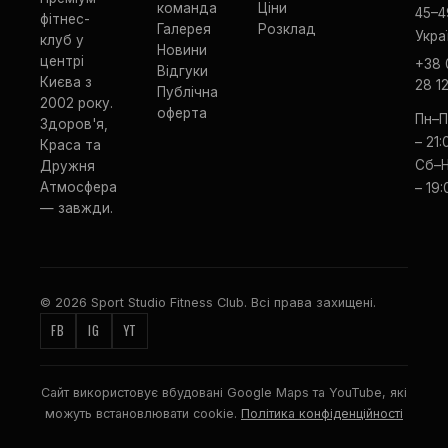
команда
Ціни
45–4
фітнес-
Галерея
Розклад
Укра
клуб у
Новини
центрі
+38 
Відгуки
Києва з
28 1
Публічна
2002 року.
оферта
Пн–П
Здоров'я,
– 21:
Краса та
Сб–Н
Дружня
Атмосфера
– 19:
— завжди.
© 2026 Sport Studio Fitness Club. Всі права захищені.
FB
IG
YT
Сайт використовує вбудовані Google Maps та YouTube, які
можуть встановлювати cookie.
Політика конфіденційності