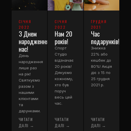
СІЧНЯ
СІЧНЯ
ГРУДНЯ
2022
2022
2021
З Днем
Нам 20
Час
народження
років!
подарунків!
нас!
Спорт
Знижка
Студіо
22% або
День
відзначає
кешбек до
народження
20 років!
80%! Акція
лише раз
Дякуємо
діє з 15 по
на рік!
кожному,
25 грудня
Святкуємо
хто був
2021 р.
разом з
поруч
нашими
весь цей
клієнтами
час.
та
дарунками.
ЧИТАТИ
ЧИТАТИ
ЧИТАТИ
ДАЛІ →
ДАЛІ →
ДАЛІ →