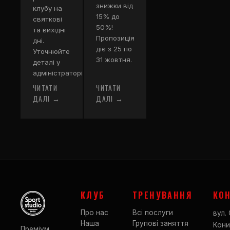
знижки від
клубу на
15% до
святкові
50%!
та вихідні
Пропозиція
дні.
діє з 25 по
Уточнюйте
31 жовтня.
деталі у
адміністраторів.
ЧИТАТИ
ЧИТАТИ
ДАЛІ →
ДАЛІ →
КЛУБ
ТРЕНУВАННЯ
КО
Про нас
Всі послуги
вул. 
Наша
Групові заняття
Кони
Преміум