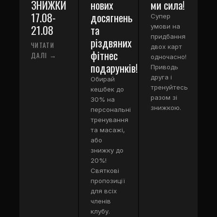
ЗНИЖКИ
нових
ми сила!
17.08-
досягнень
Супер
21.08
та
умови на
придбання
різдвяних
ЧИТАТИ
двох карт
фітнес
ДАЛІ →
одночасно!
подарунків!
Приводь
друга і
Обирай
тренуйтесь
кешбек до
разом зі
30% на
знижкою.
персональні
тренування
та масажі,
або
знижку до
20%!
Святкові
пропозиції
для всіх
членів
клубу.