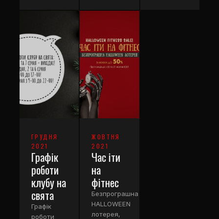
ГРУДНЯ
ЖОВТНЯ
2021
2021
Графік
Час іти
роботи
на
клубу на
фітнес
свята
Безпрограшна
HALLOWEEN
Графік
лотерея,
роботи