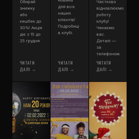
новина
Обирай
Частково
для всіх
знижку
відновлюємо
наших
або
роботу
клієнтів!
кешбек до
клубу!
Подробиці
30%! Акція
Чекаємо
в клубі.
діє з 15 до
вас.
25 грудня.
Деталі —
за
телефоном.
ЧИТАТИ
ЧИТАТИ
ЧИТАТИ
ДАЛІ →
ДАЛІ →
ДАЛІ →