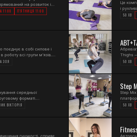
Це комп
прямований на розвиток і
і рухлив
их м'язів, що підтримують
А 11:00
П'ЯТНИЦЯ 11:00
Пілатес
50 ХВ
оясу" без напруги. Заняття
рухатис
віку і с
розтяжк
зайву м'
ABT+T
суглобі
о поєднує в собі силове і
триває 
Абревіа
 роботу всі групи м'язів.
Thighs 
для сте
А ЗОЯ
50 ХВ
глибоко
комплек
певній 
Step M
розташов
вправи 
нування середньої
Step Mix
підшкірн
круговому форматі.
платфор
більш с
є в тому, що за короткий час
вправи. 
НИК ВІКТОРІЯ
50 ХВ
ові групи. Формат тренування
50 хвил
аксимум уваги кожному, хто
Fitnes
двищення гнучкості, сприяє
Авторсь