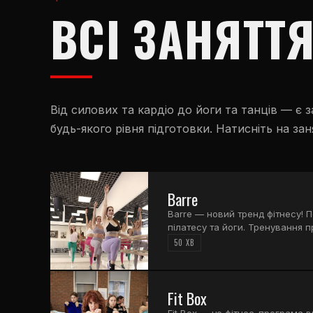
ВСІ ЗАНЯТТ
Від силових та кардіо до йоги та танців — є з
будь-якого рівня підготовки. Натисніть на зан
Barre
Barre — новий тренд фітнесу! 
пілатесу та йоги. Тренування п
станку і спрямоване на опрацю
50 ХВ
покращення постави та розвито
Fit Box
Fit Box — це фітнес-програма в