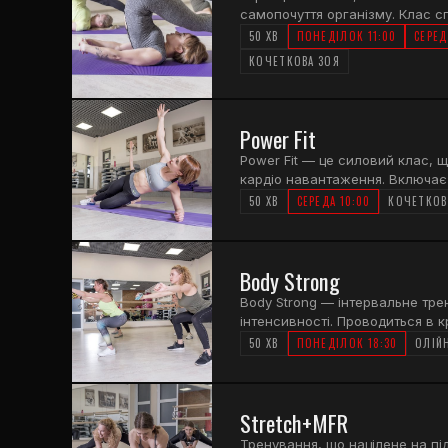
самопочуття організму. Клас с
зміцнення м'язів спини, глибок
50 ХВ
ПОНЕДІЛОК 11:00
СЕРЕД
хребет, створення "силового п
КОЧЕТКОВА ЗОЯ
триває 50 хвилин.
Power Fit
Power Fit — це силовий клас, щ
кардіо навантаження. Включає в
Заняття триває 50 хвилин.
50 ХВ
СЕРЕДА 10:00
КОЧЕТКОВ
Body Strong
Body Strong — інтервальне тре
інтенсивності. Проводиться в 
Унікальність тренування поляга
50 ХВ
ПОНЕДІЛОК 18:30
ОЛІЙ
включаються в роботу всі м'яз
дозволяє тренеру приділити м
тренується в групі.
Stretch+MFR
Тренування, що націлене на пі