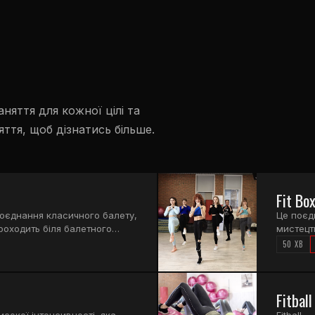
Я
аняття для кожної цілі та
яття, щоб дізнатись більше.
Fit Box
Поєднання класичного балету,
Це поєд
роходить біля балетного
мистецтв
вання дрібних м'язів,
карате,
50 ХВ
к гнучкості.
вправам
м'язів 
підтягн
Fitball
постояти
шукали!
исокої інтенсивності, яка
Fitball