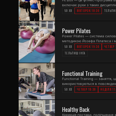
включає рухи з таких дисциплін
змішаних з класичними силови
50 ХВ
ВІВТОРОК 18:30
ТЕЛЬПИ
поєднання кардіо та силового 
хоче бути у формі та мати спор
триває 50 хвилин.
Power Pilates
Power Pilates — система силов
методикою Йозефа Пілатеса і 
сучасними тенденціями. Поєдну
50 ХВ
ВІВТОРОК 19:30
ЧЕТВЕР 
силовими вправами для глибших
ТЕЛЬПИШ ІНГА
Заняття триває 50 хвилин.
Functional Training
Functional Training — заняття, 
використовуються в повсякденн
тренування — робота з м'язами
50 ХВ
ЧЕТВЕР 18:30
НЕДІЛЯ 11
балансом. Рекомендується для в
поліпшити м'язовий тонус за к
чергуються з вправами на вит
Healthy Back
різноманітного обладнання. За
розтяжкою. Заняття триває 50 
Корекція постави, поліпшення з