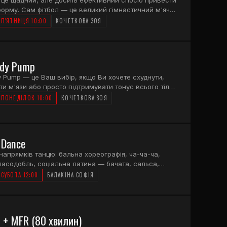
форму. Сам фітбол — це великий гімнастичний м'яч,
тя з його використанням дають унікальну
П'ЯТНИЦЯ 10:00
КОЧЕТКОВА ЗОЯ
сть впливати на м'язи спини і хребта. Фітнес ще не
ких вправ, які б одночасно підвищували тонус
 покращували координацію, розвивали рівновагу і
вали роботу вестибулярного апарату, одночасно
ody Pump
вуючи рельєф всього тіла.
dy Pump — це Ваш вибір, якщо Ви хочете схуднути,
ти м'язи або просто підтримувати тонус всього тіла.
тренування з використанням штанги та блінів
ПОНЕДІЛОК 10:00
КОЧЕТКОВА ЗОЯ
сі великі м'язові групи. Підходить для всіх рівнів
ки. Заняття триває 50 хвилин.
 Dance
напрямків танцю: бальна хореографія, ча-ча-ча,
пасодобль, соціальна латина — бачата, сальса,
, реггетон. На цих заняттях Ви навчитеся розкуто
СУБОТА 12:00
БАЛАКІНА СОФІЯ
я під будь-яку музику, вивчите танцювальні
фії, зміцните своє тіло і придбаєте гарну фізичну
ісля уроків Fusion Dance Ви будете впевнені в собі!
 триває 50 хвилин.
s + MFR (80 хвилин)