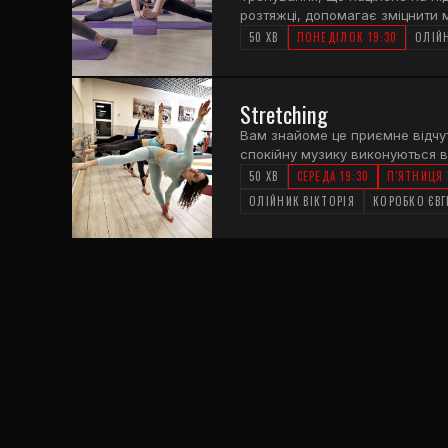
розтяжці, допомагає зміцнити 
рухливості. Під час занять чер
50 ХВ
ПОНЕДІЛОК 19:30
ОЛІЙ
м'язів, стимулюється приплив к
(Міофасціальний реліз) за допо
м'язову напругу та відновлює 
Stretching
всіх рівнів фізичної підготовки.
Вам знайоме це приємне відчутт
спокійну музику виконуються 
гнучкості? Хочете продовжити
50 ХВ
СЕРЕДА 19:30
П'ЯТНИЦЯ 
розслаблення і відновлення. З
ОЛІЙНИК ВІКТОРІЯ
КОРОБКО ЄВГ
підтримати необхідний рівень г
повноцінна рухливість тіла. Пі
віку і рівня підготовки.