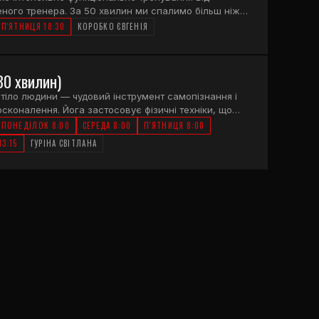
еного тренера. За 50 хвилин ми спалимо більш ніж
л., використаємо різноманітний фітнес-інвентар,
П'ЯТНИЦЯ 18:30
КОРОБКО ЄВГЕНІЯ
ємо зі своєю вагою та не забудемо про розтяжку
ці. Fitness Mix — це комплексний та якісний підхід
увань!
80 хвилин)
 тіло людини — чудовий інструмент самопізнання і
сконалення. Йога застосовує фізичні техніки, що
ють самоусвідомлення за допомогою асан (поз
ПОНЕДІЛОК 8:00
СЕРЕДА 8:00
П'ЯТНИЦЯ 8:00
ранаям (дихальних практик), мудр і бандх. Вправи
13:15
ГУРІНА СВІТЛАНА
блять тіло здоровим, сильним і витривалим.
і заняття допоможуть знайти бадьорість тіла і
розуму, пробудять внутрішню енергію і
тимуть юнацький потенціал організму протягом
иття. Заняття триває 80 хвилин.