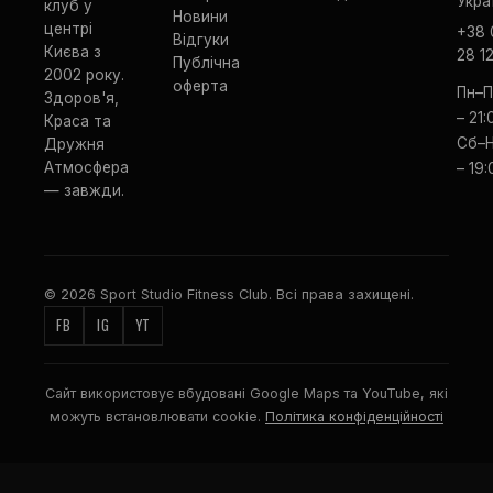
Укра
клуб у
Новини
центрі
+38 
Відгуки
Києва з
28 1
Публічна
2002 року.
оферта
Пн–П
Здоров'я,
– 21:
Краса та
Сб–Н
Дружня
Атмосфера
– 19:
— завжди.
© 2026 Sport Studio Fitness Club. Всі права захищені.
FB
IG
YT
Сайт використовує вбудовані Google Maps та YouTube, які
можуть встановлювати cookie.
Політика конфіденційності