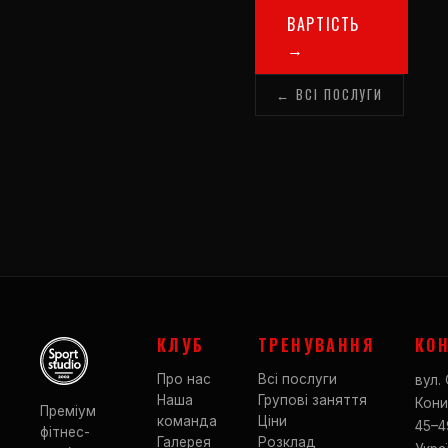
ВАРТІСТЬ
→
← ВСІ ПОСЛУГИ
КЛУБ
ТРЕНУВАННЯ
КО
Про нас
Всі послуги
вул. 
Наша
Групові заняття
Кони
Преміум
команда
Ціни
45–4
фітнес-
Галерея
Розклад